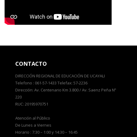
CONTACTO
DIRECCIÓN REGIONAL DE EDUCACIÓN DE UCAYALI
Telefono : 061-57-1433 Telefax: 57-2236
Dirección: Av. Centenario Km 3.800 / Av. Saenz Peña Nº
220
RUC: 20195970751
Atención al Público
De Lunes a Viernes
Horario : 7:30 – 1:00 y 14:30 – 16:45