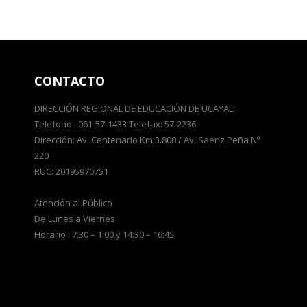
CONTACTO
DIRECCIÓN REGIONAL DE EDUCACIÓN DE UCAYALI
Telefono : 061-57-1433 Telefax: 57-2236
Dirección: Av. Centenario Km 3.800 / Av. Saenz Peña Nº
220
RUC: 20195970751
Atención al Público
De Lunes a Viernes
Horario : 7:30 – 1:00 y 14:30 – 16:45