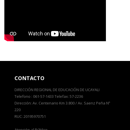
CONTACTO
DIRECCIÓN REGIONAL DE EDUCACIÓN DE UCAYALI
Telefono : 061-57-1433 Telefax: 57-2236
Dirección: Av. Centenario Km 3.800 / Av. Saenz Peña Nº
220
RUC: 20195970751
Atención al Público