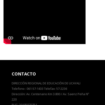
CONTACTO
DIRECCIÓN REGIONAL DE EDUCACIÓN DE UCAYALI
Telefono : 061-57-1433 Telefax: 57-2236
Dirección: Av. Centenario Km 3.800 / Av. Saenz Peña Nº
220
RUC: 20195970751